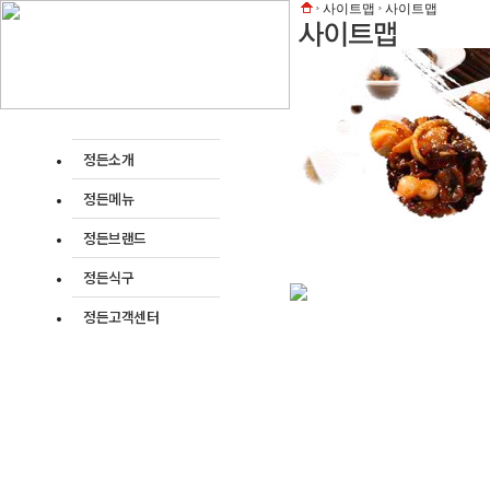
사이트맵
사이트맵
정든소개
정든메뉴
정든브랜드
정든식구
정든고객센터