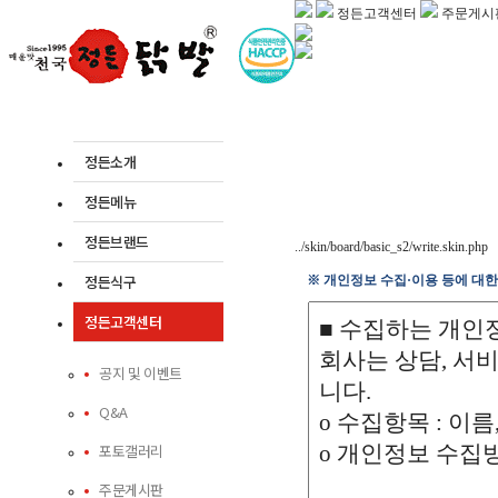
정든고객센터
주문게시
정든소개
정든메뉴
정든브랜드
../skin/board/basic_s2/write.skin.php
정든식구
※ 개인정보 수집·이용 등에 대한
정든고객센터
공지 및 이벤트
Q&A
포토갤러리
주문게시판