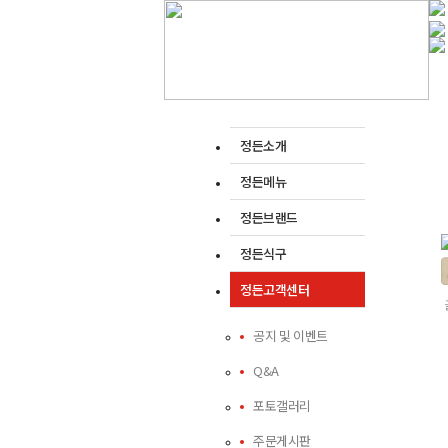
정든소개
정든메뉴
정든브랜드
정든식구
정든고객센터
공지 및 이벤트
Q&A
포토갤러리
주문게시판