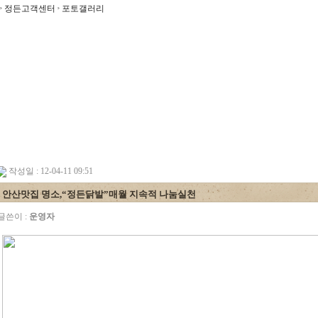
정든고객센터
포토갤러리
작성일 : 12-04-11 09:51
안산맛집 명소,“정든닭발”매월 지속적 나눔실천
글쓴이 :
운영자