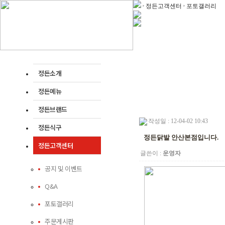
정든고객센터
포토갤러리
정든소개
정든메뉴
정든브랜드
작성일 : 12-04-02 10:43
정든식구
정든닭발 안산본점입니다.
정든고객센터
글쓴이 :
운영자
공지 및 이벤트
Q&A
포토갤러리
주문게시판