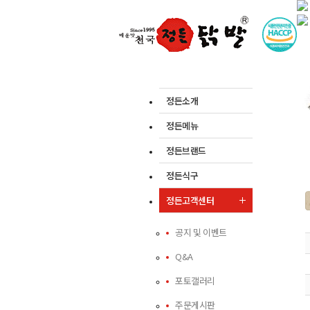
정든소개
정든메뉴
정든브랜드
정든식구
정든고객센터
공지 및 이벤트
Q&A
포토갤러리
주문게시판