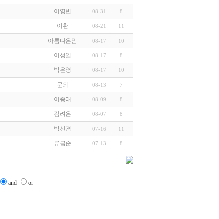
이영빈
08-31
8
이환
08-21
11
아름다은맘
08-17
10
이성일
08-17
8
박은영
08-17
10
문의
08-13
7
이종태
08-09
8
김려은
08-07
8
박선경
07-16
11
류금순
07-13
8
and
or