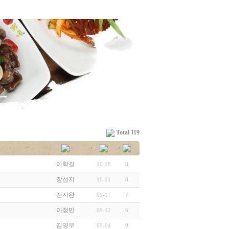
Total 119
이학길
10-18
8
장선지
10-11
8
전지완
09-17
7
이정민
09-12
6
김영무
09-04
9