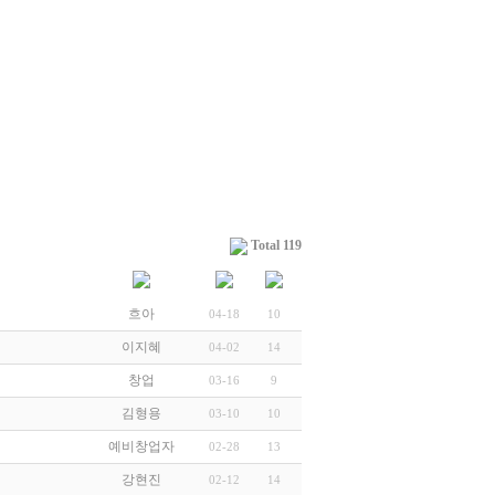
Total 119
흐아
04-18
10
이지혜
04-02
14
창업
03-16
9
김형용
03-10
10
예비창업자
02-28
13
강현진
02-12
14