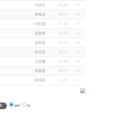
이연수
02-01
15
뽀삐양
01-31
10
이진원
01-28
13
김현희
01-26
11
김희정
01-25
14
조성진
01-25
12
고은별
01-18
14
최충환
01-17
13
임재은
12-27
12
and
or