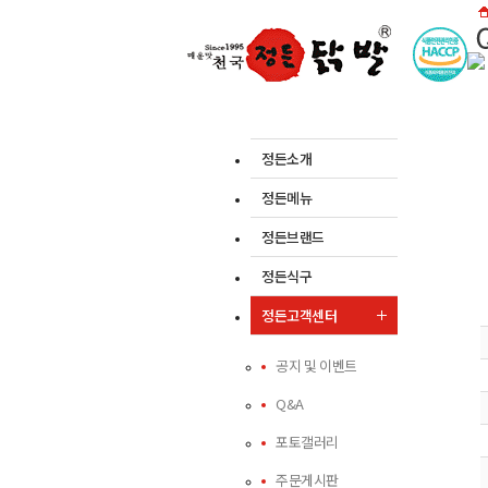
정든소개
정든메뉴
정든브랜드
정든식구
정든고객센터
공지 및 이벤트
Q&A
포토갤러리
주문게시판