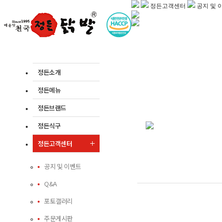
정든고객센터
공지 및 
정든소개
정든메뉴
정든브랜드
정든식구
정든고객센터
공지 및 이벤트
Q&A
포토갤러리
주문게시판